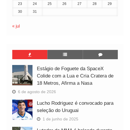
23
24
25
26
27
28
29
30
31
« jul
Estágio de Foguete da SpaceX
Colide com a Lua e Cria Cratera de
18 Metros, Afirma a Nasa
6 de agosto de 2026
Lucho Rodriguez é convocado para
seleção do Uruguai
1 de junho de 2025