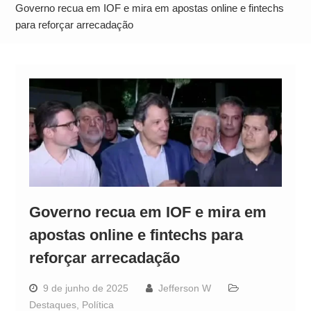
Operação Ágio: Ação policial na Bahia prende 14
Governo recua em IOF e mira em apostas online e fintechs
suspeitos e mira rede ligada a ‘Zói de Gato’, do
para reforçar arrecadação
Comando Vermelho
Governo recua em IOF e mira em
apostas online e fintechs para
reforçar arrecadação
9 de junho de 2025
Jefferson W
Destaques
,
Política