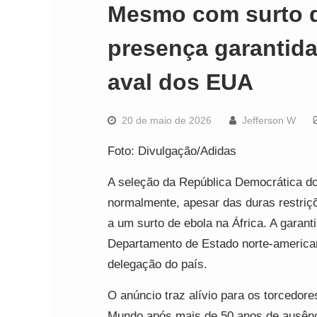
Mesmo com surto d
presença garantid
aval dos EUA
20 de maio de 2026
Jefferson W
Foto: Divulgação/Adidas
A seleção da República Democrática d
normalmente, apesar das duras restriç
a um surto de ebola na África. A garanti
Departamento de Estado norte-americano
delegação do país.
O anúncio traz alívio para os torcedor
Mundo após mais de 50 anos de ausênci