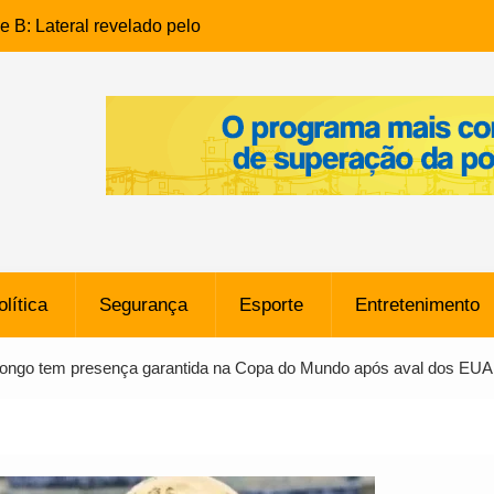
e B: Lateral revelado pelo
rço do Novorizontino de
o policial na Bahia prende 14
e ligada a ‘Zói de Gato’, do
o
 Conheça a trajetória do
no do Pará envolvido em
 de Freitas: Homem é
olítica
Segurança
Esporte
Entretenimento
 bairro Caji
órico Criminal: Influenciadora
ongo tem presença garantida na Copa do Mundo após aval dos EUA
a no Rio por Suspeita de
os de “Esquisito” após
e Dívida de R$ 80 Milhões