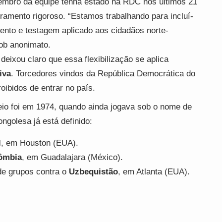
bro da equipe tenha estado na RDC nos últimos 21
ramento rigoroso. “Estamos trabalhando para incluí-
ento e testagem aplicado aos cidadãos norte-
sob anonimato.
ixou claro que essa flexibilização se aplica
iva
. Torcedores vindos da República Democrática do
ibidos de entrar no país.
neio foi em 1974, quando ainda jogava sob o nome de
ongolesa já está definido:
l
, em Houston (EUA).
ômbia
, em Guadalajara (México).
e grupos contra o
Uzbequistão
, em Atlanta (EUA).