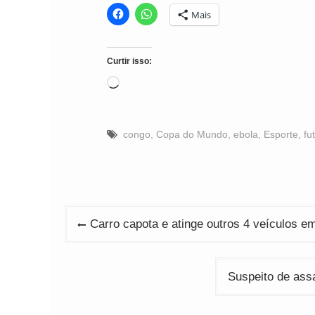
Mais
Curtir isso:
Carregando...
congo
,
Copa do Mundo
,
ebola
,
Esporte
,
fu
Navegação
Carro capota e atinge outros 4 veículos e
de
Post
Suspeito de assa