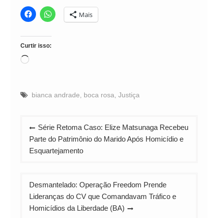
Mais
Curtir isso:
Carregando...
bianca andrade
,
boca rosa
,
Justiça
Navegação
Série Retoma Caso: Elize Matsunaga Recebeu
de
Parte do Patrimônio do Marido Após Homicídio e
Post
Esquartejamento
Desmantelado: Operação Freedom Prende
Lideranças do CV que Comandavam Tráfico e
Homicídios da Liberdade (BA)