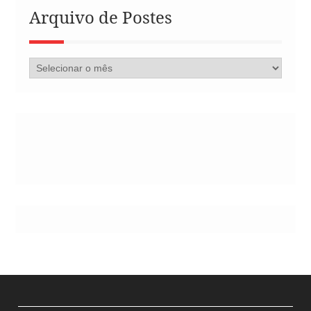
Arquivo de Postes
Arquivo
de
Postes