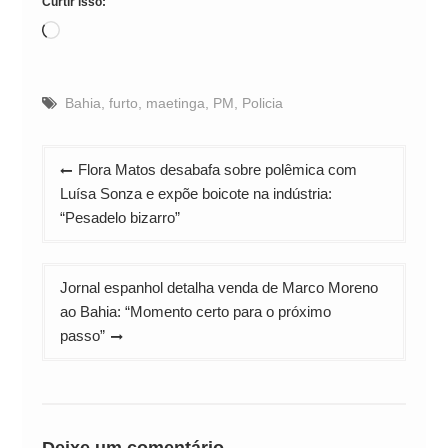
Curtir isso:
Carregando...
Bahia
,
furto
,
maetinga
,
PM
,
Policia
Navegação
Flora Matos desabafa sobre polêmica com
de
Luísa Sonza e expõe boicote na indústria:
Post
“Pesadelo bizarro”
Jornal espanhol detalha venda de Marco Moreno
ao Bahia: “Momento certo para o próximo
passo”