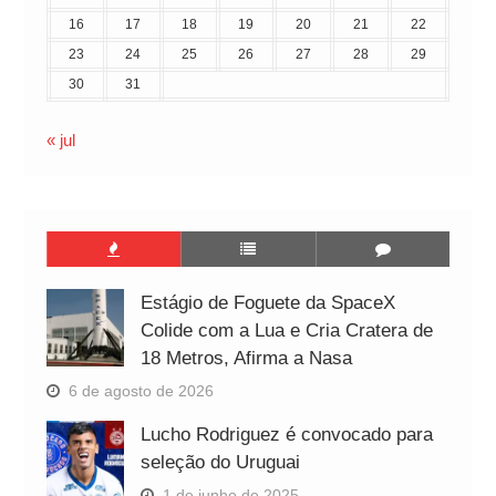
16
17
18
19
20
21
22
23
24
25
26
27
28
29
30
31
« jul
Estágio de Foguete da SpaceX
Colide com a Lua e Cria Cratera de
18 Metros, Afirma a Nasa
6 de agosto de 2026
Lucho Rodriguez é convocado para
seleção do Uruguai
1 de junho de 2025