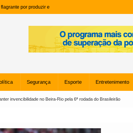
lagrante por produzir e
ia infantil em Eunápolis
ho é denunciado ao Ministério
bia após comentário
cantor
que morreu após ataque
ressão judicial por doação de
na sem restrições e pode
ntra o Vasco
olítica
Segurança
Esporte
Entretenimento
e da SpaceX Colide com a Lua
8 Metros, Afirma a Nasa
ter invencibilidade no Beira-Rio pela 6ª rodada do Brasileirão
$ 130 Milhões por Volante
, mas Alvinegro Fixa Preço