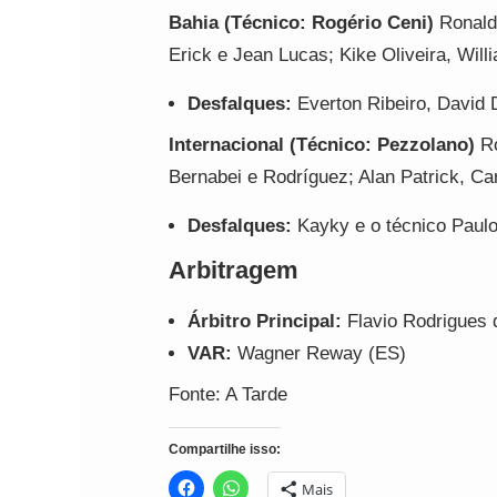
Bahia (Técnico: Rogério Ceni)
Ronaldo
Erick e Jean Lucas; Kike Oliveira, Will
Desfalques:
Everton Ribeiro, David D
Internacional (Técnico: Pezzolano)
Ro
Bernabei e Rodríguez; Alan Patrick, Ca
Desfalques:
Kayky e o técnico Paul
Arbitragem
Árbitro Principal:
Flavio Rodrigues 
VAR:
Wagner Reway (ES)
Fonte: A Tarde
Compartilhe isso:
Mais