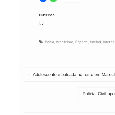
Curtir isso:
Carregando...
Bahia
,
brasileirao
,
Esporte
,
futebol
,
Interna
Navegação
Adolescente é baleada no rosto em Marech
de
Post
Policial Civil a