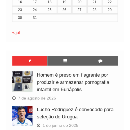
16
17
18
19
20
21
22
23
24
25
26
27
28
29
30
31
« jul
Homem é preso em flagrante por
produzir e armazenar pornografia
infantil em Eunápolis
7 de agosto de 2026
Lucho Rodriguez é convocado para
seleção do Uruguai
1 de junho de 2025