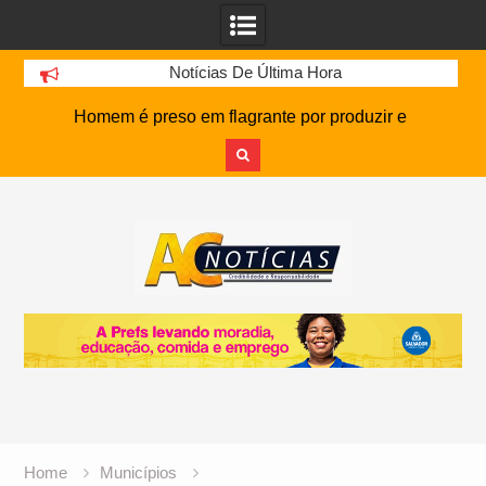
Notícias De Última Hora
Homem é preso em flagrante por produzir e
armazenar pornografia infantil em Eunápolis
Apresentador Ratinho é denunciado ao Ministério
Skip
Público por homofobia após comentário
to
depreciativo sobre cantor
content
Família de homem que morreu após ataque
cardíaco enfrenta pressão judicial por doação de
órgãos
Caio Alexandre treina sem restrições e pode
reforçar o Bahia contra o Vasco
Estágio de Foguete da SpaceX Colide com a Lua
e Cria Cratera de 18 Metros, Afirma a Nasa
Atalanta Oferece R$ 130 Milhões por Volante
Baiano do Botafogo, mas Alvinegro Fixa Preço
Home
Municípios