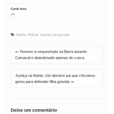
Curtir isso:
Carregando...
Bahia
,
Policia
,
riachao do jacuipe
Navegação
Homem é sequestrado na Barra durante
de
Carnaval e abandonado apenas de cueca
Post
Justiça na Bahia: Júri absolve pai que chicoteou
genro para defender filha grávida
Deixe um comentário