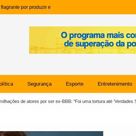
lagrante por produzir e
ia infantil em Eunápolis
ho é denunciado ao Ministério
bia após comentário
cantor
que morreu após ataque
ressão judicial por doação de
na sem restrições e pode
ntra o Vasco
olítica
Segurança
Esporte
Entretenimento
e da SpaceX Colide com a Lua
8 Metros, Afirma a Nasa
lhações de atores por ser ex-BBB: “Foi uma tortura até ‘Verdades 
$ 130 Milhões por Volante
, mas Alvinegro Fixa Preço