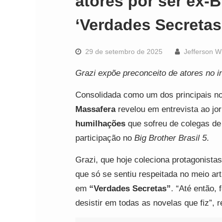
atores por ser ex-B
‘Verdades Secretas
29 de setembro de 2025
Jefferson W
Grazi expõe preconceito de atores no i
Consolidada como um dos principais nom
Massafera
revelou em entrevista ao jo
humilhações
que sofreu de colegas de 
participação no
Big Brother Brasil 5
.
Grazi, que hoje coleciona protagonist
que só se sentiu respeitada no meio ar
em
“Verdades Secretas”
. “Até então,
desistir em todas as novelas que fiz”, r