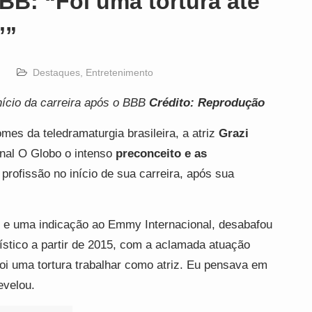
BB: “Foi uma tortura até
’”
Destaques
,
Entretenimento
nício da carreira após o BBB
Crédito: Reprodução
es da teledramaturgia brasileira, a atriz
Grazi
rnal O Globo o intenso
preconceito e as
profissão no início de sua carreira, após sua
as e uma indicação ao Emmy Internacional, desabafou
tístico a partir de 2015, com a aclamada atuação
 foi uma tortura trabalhar como atriz. Eu pensava em
evelou.