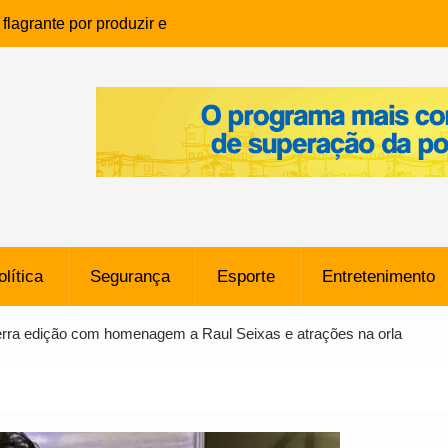
lagrante por produzir e
ia infantil em Eunápolis
ho é denunciado ao Ministério
bia após comentário
cantor
que morreu após ataque
ressão judicial por doação de
na sem restrições e pode
ntra o Vasco
olítica
Segurança
Esporte
Entretenimento
e da SpaceX Colide com a Lua
8 Metros, Afirma a Nasa
erra edição com homenagem a Raul Seixas e atrações na orla
$ 130 Milhões por Volante
, mas Alvinegro Fixa Preço