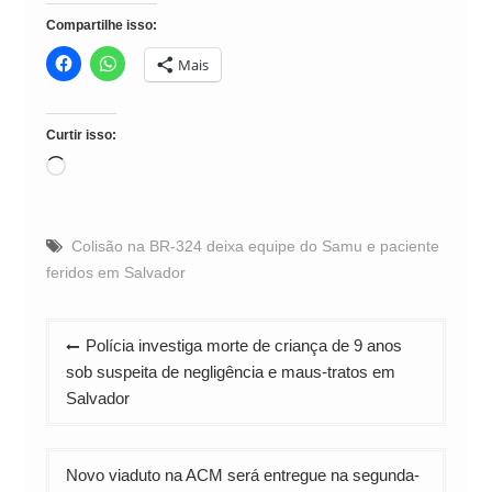
Compartilhe isso:
Mais
Curtir isso:
Carregando...
Colisão na BR-324 deixa equipe do Samu e paciente
feridos em Salvador
Navegação
Polícia investiga morte de criança de 9 anos
de
sob suspeita de negligência e maus-tratos em
Post
Salvador
Novo viaduto na ACM será entregue na segunda-