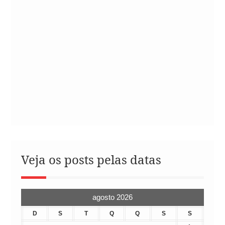
Veja os posts pelas datas
agosto 2026
D
S
T
Q
Q
S
S