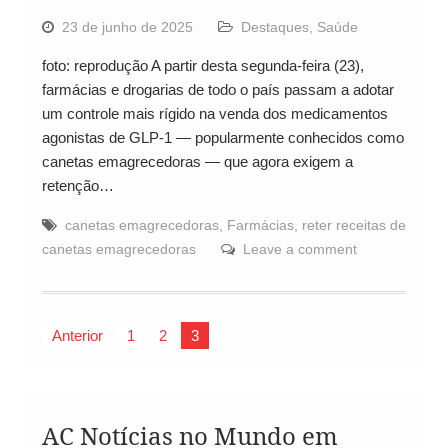
23 de junho de 2025
Destaques
,
Saúde
foto: reprodução A partir desta segunda-feira (23),
farmácias e drogarias de todo o país passam a adotar
um controle mais rígido na venda dos medicamentos
agonistas de GLP-1 — popularmente conhecidos como
canetas emagrecedoras — que agora exigem a
retenção…
canetas emagrecedoras
,
Farmácias
,
reter receitas de
canetas emagrecedoras
Leave a comment
Paginação
Anterior
1
2
3
de
posts
AC Notícias no Mundo em