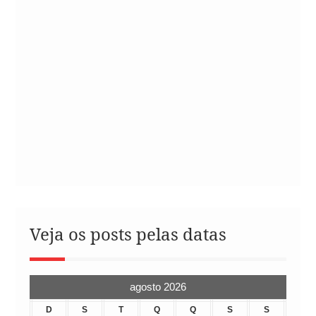
Veja os posts pelas datas
agosto 2026
D
S
T
Q
Q
S
S