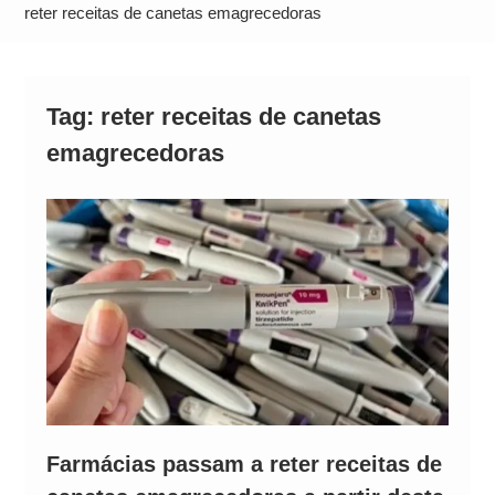
Operação Ágio: Ação policial na Bahia prende 14
reter receitas de canetas emagrecedoras
suspeitos e mira rede ligada a ‘Zói de Gato’, do
Comando Vermelho
Tag:
reter receitas de canetas
emagrecedoras
Farmácias passam a reter receitas de