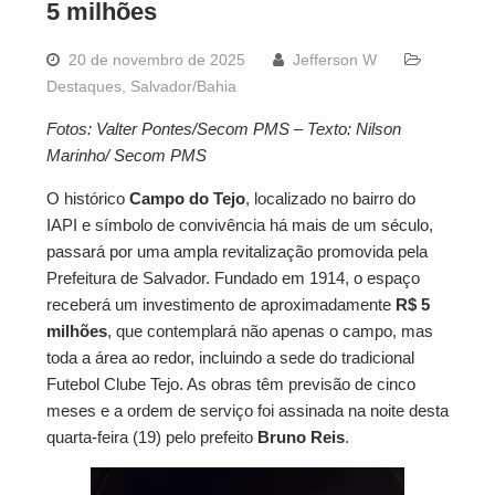
5 milhões
20 de novembro de 2025
Jefferson W
Destaques
,
Salvador/Bahia
Fotos: Valter Pontes/Secom PMS
–
Texto: Nilson
Marinho/ Secom PMS
O histórico
Campo do Tejo
, localizado no bairro do
IAPI e símbolo de convivência há mais de um século,
passará por uma ampla revitalização promovida pela
Prefeitura de Salvador. Fundado em 1914, o espaço
receberá um investimento de aproximadamente
R$ 5
milhões
, que contemplará não apenas o campo, mas
toda a área ao redor, incluindo a sede do tradicional
Futebol Clube Tejo. As obras têm previsão de cinco
meses e a ordem de serviço foi assinada na noite desta
quarta-feira (19) pelo prefeito
Bruno Reis
.