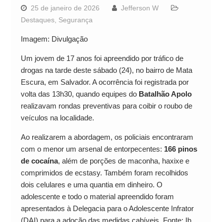
25 de janeiro de 2026
Jefferson W
Destaques
,
Segurança
Imagem: Divulgação
Um jovem de 17 anos foi apreendido por tráfico de
drogas na tarde deste sábado (24), no bairro de Mata
Escura, em Salvador. A ocorrência foi registrada por
volta das 13h30, quando equipes do
Batalhão Apolo
realizavam rondas preventivas para coibir o roubo de
veículos na localidade.
Ao realizarem a abordagem, os policiais encontraram
com o menor um arsenal de entorpecentes:
166 pinos
de cocaína
, além de porções de maconha, haxixe e
comprimidos de ecstasy. Também foram recolhidos
dois celulares e uma quantia em dinheiro. O
adolescente e todo o material apreendido foram
apresentados à Delegacia para o Adolescente Infrator
(DAI) para a adoção das medidas cabíveis. Fonte: Ib