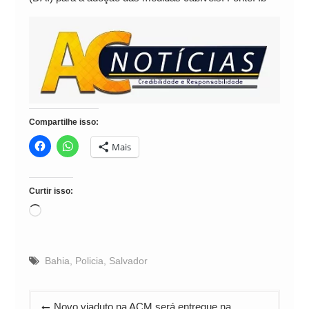
Compartilhe isso:
Mais
Curtir isso:
Carregando...
Bahia
,
Policia
,
Salvador
Navegação
Novo viaduto na ACM será entregue na