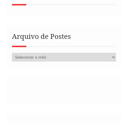
Arquivo de Postes
Arquivo
de
Postes