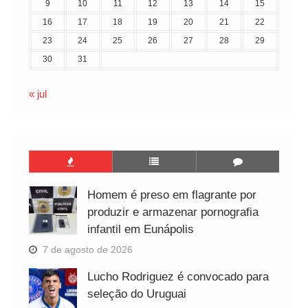
9
10
11
12
13
14
15
16
17
18
19
20
21
22
23
24
25
26
27
28
29
30
31
« jul
Homem é preso em flagrante por
produzir e armazenar pornografia
infantil em Eunápolis
7 de agosto de 2026
Lucho Rodriguez é convocado para
seleção do Uruguai