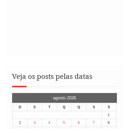
Veja os posts pelas datas
agosto 2026
D
S
T
Q
Q
S
S
1
2
3
4
5
6
7
8