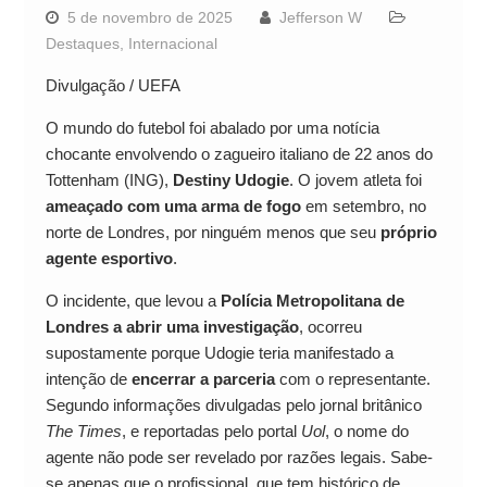
5 de novembro de 2025
Jefferson W
Destaques
,
Internacional
Divulgação / UEFA
O mundo do futebol foi abalado por uma notícia
chocante envolvendo o zagueiro italiano de 22 anos do
Tottenham (ING),
Destiny Udogie
. O jovem atleta foi
ameaçado com uma arma de fogo
em setembro, no
norte de Londres, por ninguém menos que seu
próprio
agente esportivo
.
O incidente, que levou a
Polícia Metropolitana de
Londres a abrir uma investigação
, ocorreu
supostamente porque Udogie teria manifestado a
intenção de
encerrar a parceria
com o representante.
Segundo informações divulgadas pelo jornal britânico
The Times
, e reportadas pelo portal
Uol
, o nome do
agente não pode ser revelado por razões legais. Sabe-
se apenas que o profissional, que tem histórico de