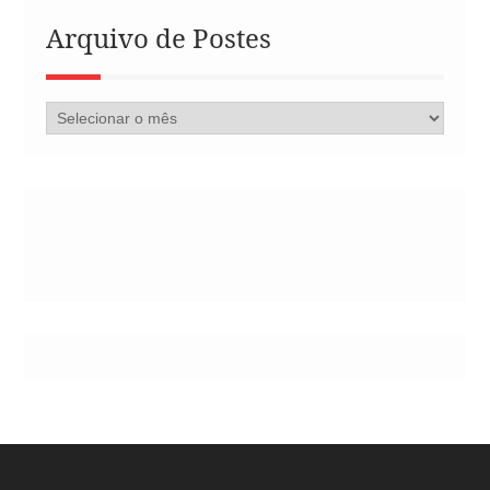
Arquivo de Postes
Arquivo
de
Postes