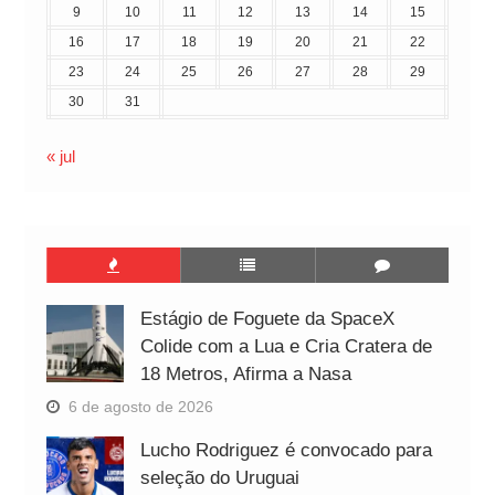
9
10
11
12
13
14
15
16
17
18
19
20
21
22
23
24
25
26
27
28
29
30
31
« jul
Estágio de Foguete da SpaceX
Colide com a Lua e Cria Cratera de
18 Metros, Afirma a Nasa
6 de agosto de 2026
Lucho Rodriguez é convocado para
seleção do Uruguai