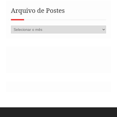
Arquivo de Postes
Arquivo
de
Postes