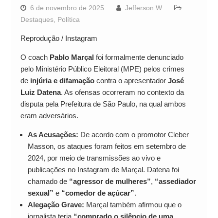
6 de novembro de 2025
Jefferson W
Destaques
,
Política
Reprodução / Instagram
O coach
Pablo Marçal
foi formalmente denunciado
pelo Ministério Público Eleitoral (MPE) pelos crimes
de
injúria e difamação
contra o apresentador
José
Luiz Datena
. As ofensas ocorreram no contexto da
disputa pela Prefeitura de São Paulo, na qual ambos
eram adversários.
As Acusações:
De acordo com o promotor Cleber
Masson, os ataques foram feitos em setembro de
2024, por meio de transmissões ao vivo e
publicações no Instagram de Marçal. Datena foi
chamado de
“agressor de mulheres”
,
“assediador
sexual”
e
“comedor de açúcar”
.
Alegação Grave:
Marçal também afirmou que o
jornalista teria
“comprado o silêncio de uma