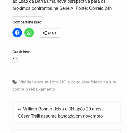
ao Leão da Barra uma nova perspectiva para os
próximos confrontos na Série A. Fonte: Correio 24h
Compartilhe isso:
Mais
Curtir isso:
Carregando...
Vitória vence Atlético-MG e conquista fôlego na luta
contra o rebaixamento
Navegação
William Bonner deixa o JN após 29 anos;
de
César Tralli assume bancada em novembro
Post