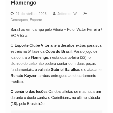
Flamengo
21 de abril de 2026
Jefferson W
Destaques
,
Esporte
Baralhas em campo pelo Vitória – Foto: Victor Ferreira /
EC Vitória
O
Esporte Clube Vitória
terá desafios extras para sua
estreia na 5ª fase da
Copa do Brasil
. Para o jogo de
ida contra o
Flamengo
, nesta quarta-feira (22), o
técnico do Leão não poderá contar com duas peças
fundamentais: o volante
Gabriel Baralhas
e o atacante
Renato Kayzer
, ambos entregues ao departamento
médico.
O cenário das lesões
Os dois atletas se machucaram
durante o duelo contra o Corinthians, no último sábado
(18), pelo Brasileirão: