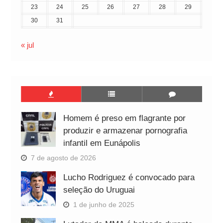
23
24
25
26
27
28
29
30
31
« jul
Homem é preso em flagrante por
produzir e armazenar pornografia
infantil em Eunápolis
7 de agosto de 2026
Lucho Rodriguez é convocado para
seleção do Uruguai
1 de junho de 2025