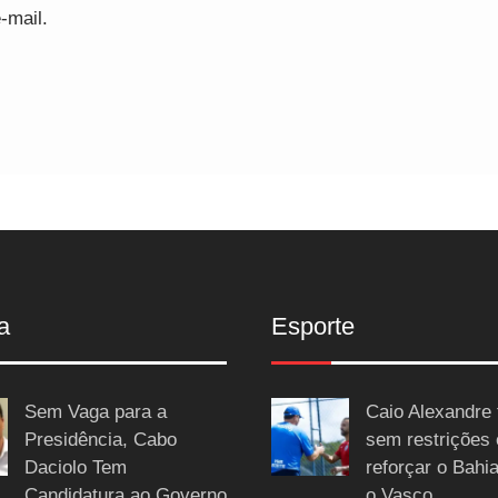
-mail.
a
Esporte
Sem Vaga para a
Caio Alexandre 
Presidência, Cabo
sem restrições
Daciolo Tem
reforçar o Bahi
Candidatura ao Governo
o Vasco