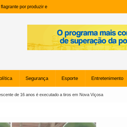
lagrante por produzir e
ia infantil em Eunápolis
ho é denunciado ao Ministério
bia após comentário
cantor
que morreu após ataque
ressão judicial por doação de
na sem restrições e pode
ntra o Vasco
olítica
Segurança
Esporte
Entretenimento
e da SpaceX Colide com a Lua
8 Metros, Afirma a Nasa
lescente de 16 anos é executado a tiros em Nova Viçosa
$ 130 Milhões por Volante
, mas Alvinegro Fixa Preço