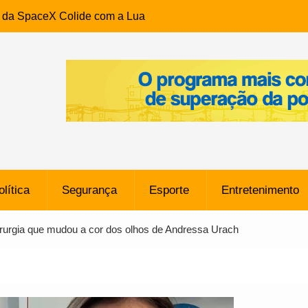
e da SpaceX Colide com a Lua
8 Metros, Afirma a Nasa
$ 130 Milhões por Volante
, mas Alvinegro Fixa Preço
residência, Cabo Daciolo Tem
verno do Amazonas Anunciada
ros em Frente a
airro da Mata Escura, em
olítica
Segurança
Esporte
Entretenimento
e B: Lateral revelado pelo
irurgia que mudou a cor dos olhos de Andressa Urach
rço do Novorizontino de
o policial na Bahia prende 14
e ligada a ‘Zói de Gato’, do