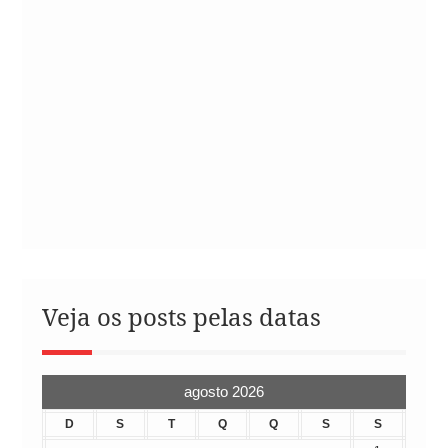
Veja os posts pelas datas
agosto 2026
D
S
T
Q
Q
S
S