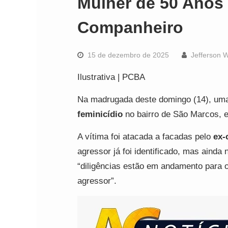
Mulher de 50 Anos
Companheiro
15 de dezembro de 2025
Jefferson 
Ilustrativa | PCBA
Na madrugada deste domingo (14), um
feminicídio
no bairro de São Marcos, 
A vítima foi atacada a facadas pelo
ex-
agressor já foi identificado, mas ainda
“diligências estão em andamento para o
agressor”.