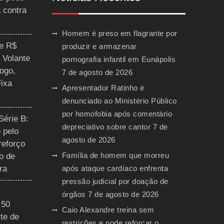
a contra
Homem é preso em flagrante por
ce R$
produzir e armazenar
 Volante
pornografia infantil em Eunápolis
ogo,
7 de agosto de 2026
Fixa
Apresentador Ratinho é
denunciado ao Ministério Público
por homofobia após comentário
Série B:
depreciativo sobre cantor
7 de
 pelo
agosto de 2026
reforço
Família de homem que morreu
o de
ra
após ataque cardíaco enfrenta
pressão judicial por doação de
órgãos
7 de agosto de 2026
 50
Caio Alexandre treina sem
te de
restrições e pode reforçar o