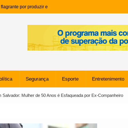
lagrante por produzir e
ia infantil em Eunápolis
ho é denunciado ao Ministério
bia após comentário
cantor
que morreu após ataque
ressão judicial por doação de
na sem restrições e pode
ntra o Vasco
olítica
Segurança
Esporte
Entretenimento
e da SpaceX Colide com a Lua
8 Metros, Afirma a Nasa
em Salvador: Mulher de 50 Anos é Esfaqueada por Ex-Companheiro
$ 130 Milhões por Volante
, mas Alvinegro Fixa Preço