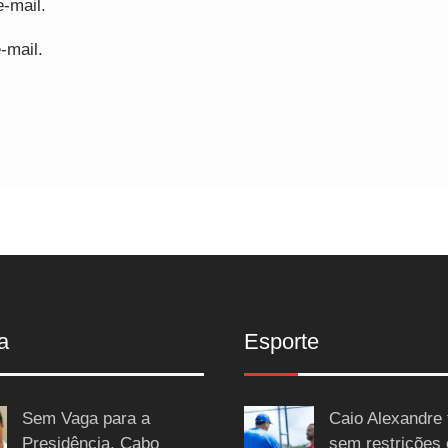
-mail.
-mail.
a
Esporte
Sem Vaga para a
Caio Alexandre 
Presidência, Cabo
sem restrições