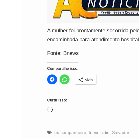
A mulher foi prontamente socorrida pe
encaminhada para atendimento hospitala
Fonte: Bnews
Compartilhe isso:
Mais
Curtir isso:
Carregando...
ex-companheiro
,
feminicidio
,
Salvador