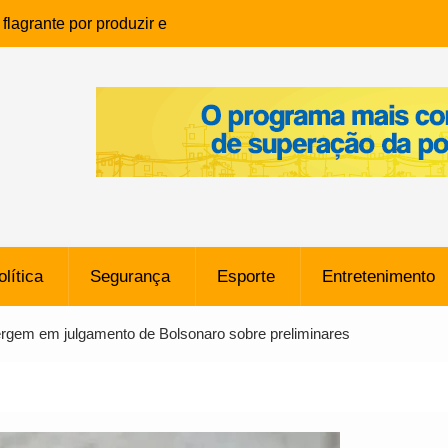
lagrante por produzir e
ia infantil em Eunápolis
ho é denunciado ao Ministério
bia após comentário
cantor
que morreu após ataque
ressão judicial por doação de
na sem restrições e pode
ntra o Vasco
olítica
Segurança
Esporte
Entretenimento
e da SpaceX Colide com a Lua
8 Metros, Afirma a Nasa
rgem em julgamento de Bolsonaro sobre preliminares
$ 130 Milhões por Volante
, mas Alvinegro Fixa Preço