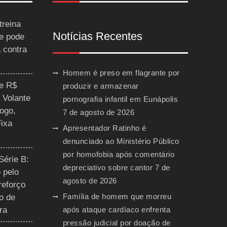
treina
Notícias Recentes
 e pode
a contra
Homem é preso em flagrante por
ce R$
produzir e armazenar
 Volante
pornografia infantil em Eunápolis
ogo,
7 de agosto de 2026
Fixa
Apresentador Ratinho é
denunciado ao Ministério Público
por homofobia após comentário
Série B:
depreciativo sobre cantor
7 de
 pelo
agosto de 2026
reforço
Família de homem que morreu
o de
ra
após ataque cardíaco enfrenta
pressão judicial por doação de