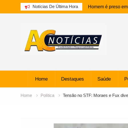
Notícias De Última Hora
Homem é preso em f
armazenar pornograf
Skip
Apresentador Ratin
to
Público por homofo
content
depreciativo sobre 
Família de homem 
cardíaco enfrenta p
órgãos
Caio Alexandre trei
Home
Destaques
reforçar o Bahia co
Saúde
P
Estágio de Foguet
e Cria Cratera de 1
Home
Política
Tensão no STF: Moraes e Fux dive
Atalanta Oferece R
Baiano do Botafogo
Alto