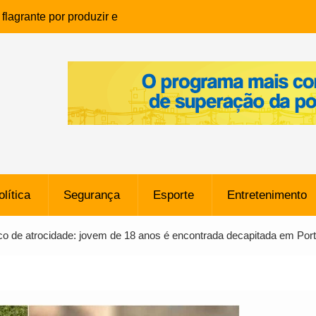
lagrante por produzir e
ia infantil em Eunápolis
ho é denunciado ao Ministério
bia após comentário
cantor
que morreu após ataque
ressão judicial por doação de
na sem restrições e pode
ntra o Vasco
olítica
Segurança
Esporte
Entretenimento
e da SpaceX Colide com a Lua
8 Metros, Afirma a Nasa
palco de atrocidade: jovem de 18 anos é encontrada decapitada em Por
$ 130 Milhões por Volante
, mas Alvinegro Fixa Preço