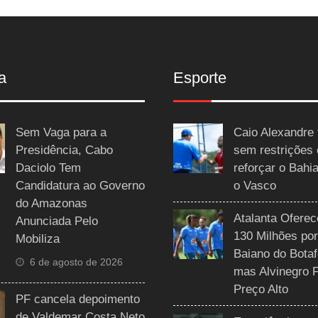
a
Esporte
Sem Vaga para a
Caio Alexandre 
Presidência, Cabo
sem restrições
Daciolo Tem
reforçar o Bahi
Candidatura ao Governo
o Vasco
do Amazonas
Atalanta Ofere
Anunciada Pelo
130 Milhões por
Mobiliza
Baiano do Botaf
6 de agosto de 2026
mas Alvinegro 
Preço Alto
PF cancela depoimento
de Valdemar Costa Neto