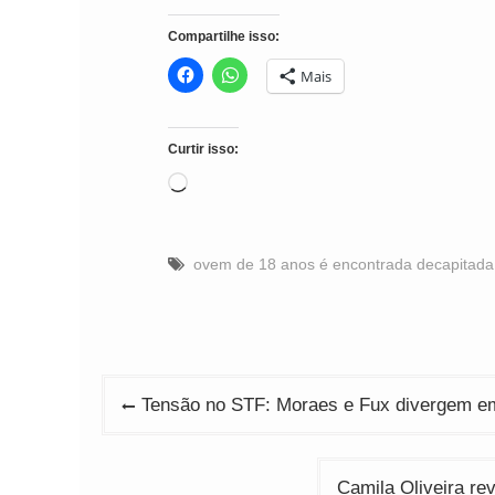
Compartilhe isso:
Mais
Curtir isso:
Carregando...
ovem de 18 anos é encontrada decapitada
Navegação
Tensão no STF: Moraes e Fux divergem em
de
Post
Camila Oliveira rev