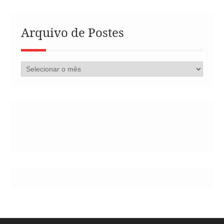
Arquivo de Postes
Arquivo
de
Postes