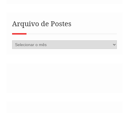
Arquivo de Postes
Arquivo
de
Postes