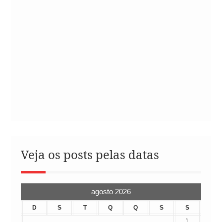
Veja os posts pelas datas
agosto 2026
D
S
T
Q
Q
S
S
1