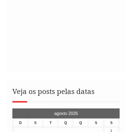
Veja os posts pelas datas
agosto 2026
D
S
T
Q
Q
S
S
1