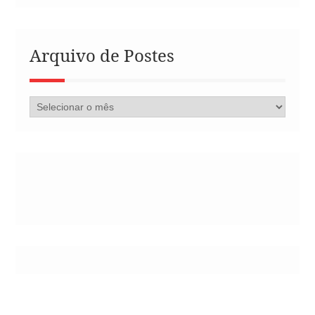
Arquivo de Postes
Arquivo
de
Postes