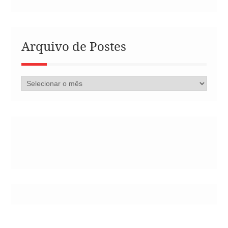
Arquivo de Postes
Arquivo
de
Postes