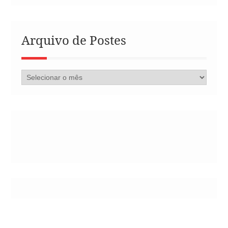
Arquivo de Postes
Arquivo
de
Postes