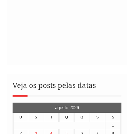
Veja os posts pelas datas
agosto 2026
D
S
T
Q
Q
S
S
1
2
3
4
5
6
7
8