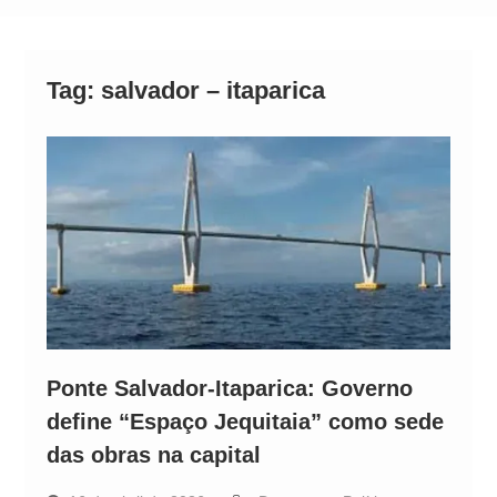
Neymar Chama Santos de “Esquisito” após
Vazamentos e Expõe Dívida de R$ 80 Milhões
Tag:
salvador – itaparica
Ponte Salvador-Itaparica: Governo
define “Espaço Jequitaia” como sede
das obras na capital