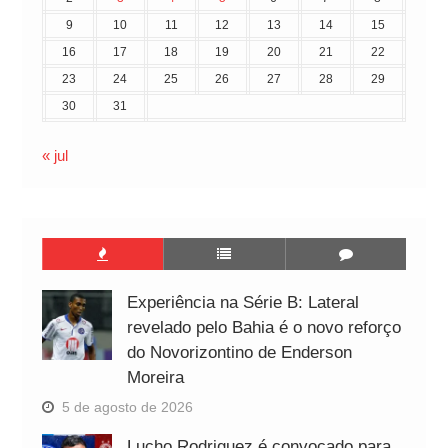
9
10
11
12
13
14
15
16
17
18
19
20
21
22
23
24
25
26
27
28
29
30
31
« jul
Experiência na Série B: Lateral
revelado pelo Bahia é o novo reforço
do Novorizontino de Enderson
Moreira
5 de agosto de 2026
Lucho Rodriguez é convocado para