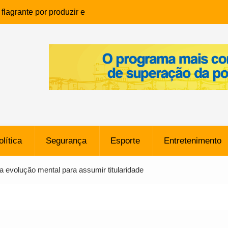
lagrante por produzir e
ia infantil em Eunápolis
ho é denunciado ao Ministério
bia após comentário
cantor
que morreu após ataque
ressão judicial por doação de
na sem restrições e pode
ntra o Vasco
olítica
Segurança
Esporte
Entretenimento
e da SpaceX Colide com a Lua
8 Metros, Afirma a Nasa
a evolução mental para assumir titularidade
$ 130 Milhões por Volante
, mas Alvinegro Fixa Preço