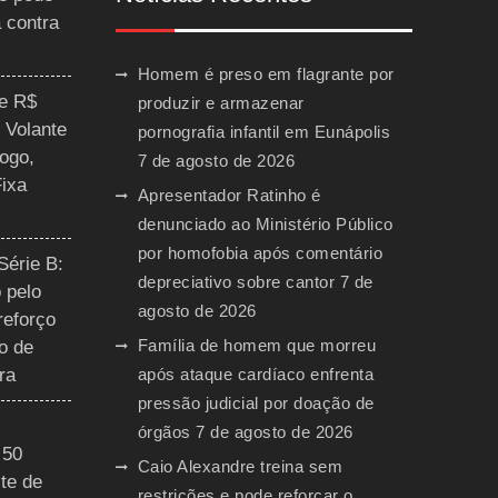
a contra
Homem é preso em flagrante por
ce R$
produzir e armazenar
 Volante
pornografia infantil em Eunápolis
ogo,
7 de agosto de 2026
Fixa
Apresentador Ratinho é
denunciado ao Ministério Público
por homofobia após comentário
Série B:
depreciativo sobre cantor
7 de
 pelo
agosto de 2026
reforço
Família de homem que morreu
o de
ra
após ataque cardíaco enfrenta
pressão judicial por doação de
órgãos
7 de agosto de 2026
 50
Caio Alexandre treina sem
te de
restrições e pode reforçar o