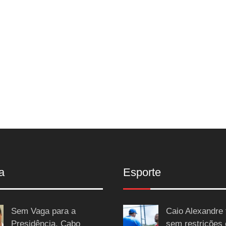
a
Esporte
Sem Vaga para a
Caio Alexandre 
Presidência, Cabo
sem restrições