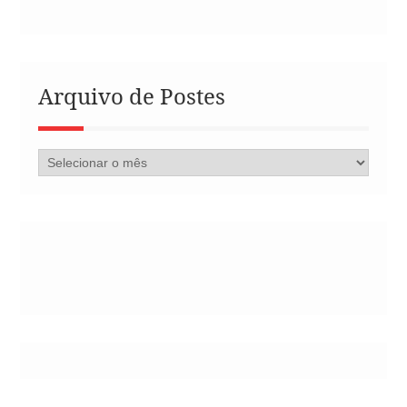
Arquivo de Postes
Arquivo
de
Postes