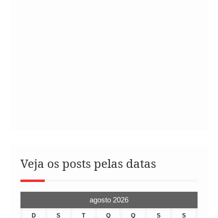
Veja os posts pelas datas
agosto 2026
D
S
T
Q
Q
S
S