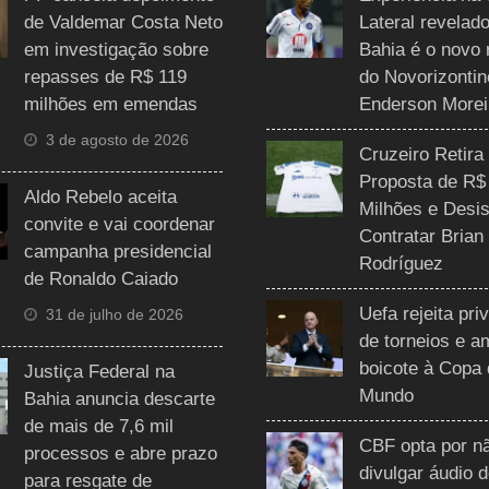
de Valdemar Costa Neto
Lateral revelado
em investigação sobre
Bahia é o novo 
repasses de R$ 119
do Novorizontin
milhões em emendas
Enderson Morei
3 de agosto de 2026
Cruzeiro Retira
Proposta de R$
Aldo Rebelo aceita
Milhões e Desis
convite e vai coordenar
Contratar Brian
campanha presidencial
Rodríguez
de Ronaldo Caiado
Uefa rejeita pri
31 de julho de 2026
de torneios e 
boicote à Copa
Justiça Federal na
Mundo
Bahia anuncia descarte
de mais de 7,6 mil
CBF opta por n
processos e abre prazo
divulgar áudio 
para resgate de