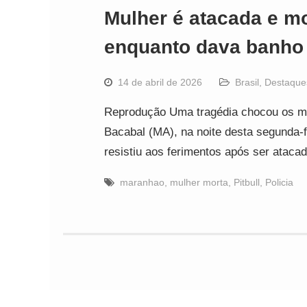
Mulher é atacada e mor
enquanto dava banho
14 de abril de 2026
Brasil
,
Destaque
Reprodução Uma tragédia chocou os mo
Bacabal (MA), na noite desta segunda-f
resistiu aos ferimentos após ser ataca
maranhao
,
mulher morta
,
Pitbull
,
Policia