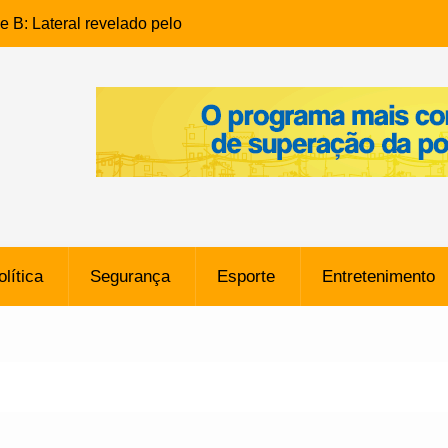
e B: Lateral revelado pelo
rço do Novorizontino de
o policial na Bahia prende 14
e ligada a ‘Zói de Gato’, do
o
 Conheça a trajetória do
no do Pará envolvido em
 de Freitas: Homem é
olítica
Segurança
Esporte
Entretenimento
 bairro Caji
órico Criminal: Influenciadora
a no Rio por Suspeita de
os de “Esquisito” após
e Dívida de R$ 80 Milhões