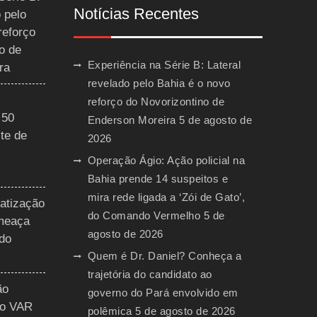
Notícias Recentes
 pelo
reforço
o de
Experiência na Série B: Lateral
ra
revelado pelo Bahia é o novo
reforço do Novorizontino de
 50
Enderson Moreira
5 de agosto de
te de
2026
Operação Ágio: Ação policial na
Bahia prende 14 suspeitos e
mira rede ligada a ‘Zói de Gato’,
vatização
do Comando Vermelho
5 de
ameaça
agosto de 2026
 do
Quem é Dr. Daniel? Conheça a
trajetória do candidato ao
ão
governo do Pará envolvido em
do VAR
polêmica
5 de agosto de 2026