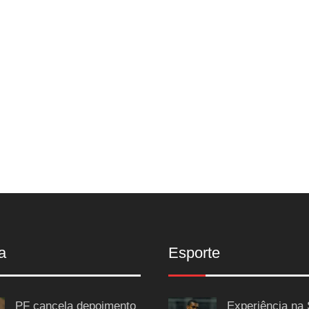
a
Esporte
PF cancela depoimento
Experiência na 