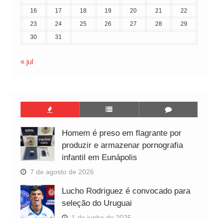
16
17
18
19
20
21
22
23
24
25
26
27
28
29
30
31
« jul
Homem é preso em flagrante por
produzir e armazenar pornografia
infantil em Eunápolis
7 de agosto de 2026
Lucho Rodriguez é convocado para
seleção do Uruguai
1 de junho de 2025