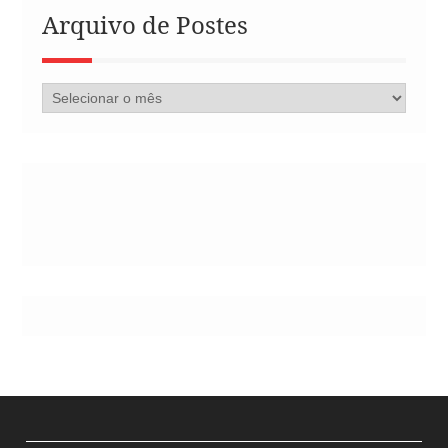
Arquivo de Postes
Arquivo
de
Postes