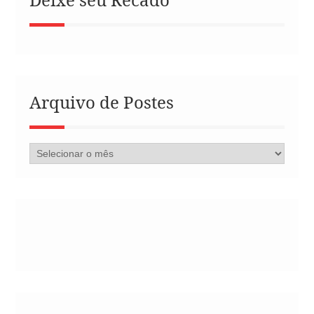
Arquivo de Postes
Arquivo
de
Postes