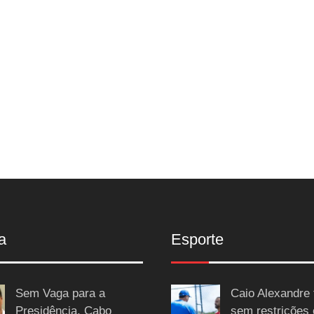
a
Esporte
Sem Vaga para a
Caio Alexandre 
Presidência, Cabo
sem restrições