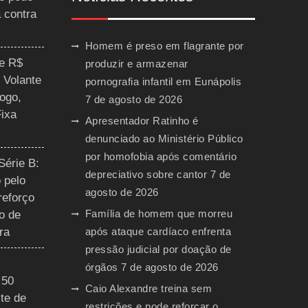
a contra
Homem é preso em flagrante por
ce R$
produzir e armazenar
 Volante
pornografia infantil em Eunápolis
ogo,
7 de agosto de 2026
Fixa
Apresentador Ratinho é
denunciado ao Ministério Público
por homofobia após comentário
Série B:
depreciativo sobre cantor
7 de
 pelo
agosto de 2026
reforço
Família de homem que morreu
o de
ra
após ataque cardíaco enfrenta
pressão judicial por doação de
órgãos
7 de agosto de 2026
 50
Caio Alexandre treina sem
te de
restrições e pode reforçar o