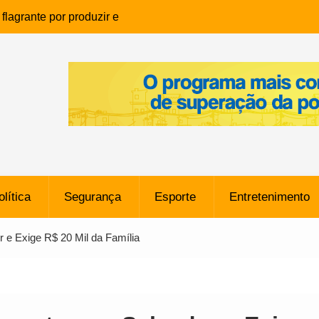
lagrante por produzir e
ia infantil em Eunápolis
ho é denunciado ao Ministério
bia após comentário
cantor
que morreu após ataque
ressão judicial por doação de
na sem restrições e pode
ntra o Vasco
olítica
Segurança
Esporte
Entretenimento
e da SpaceX Colide com a Lua
8 Metros, Afirma a Nasa
 e Exige R$ 20 Mil da Família
$ 130 Milhões por Volante
, mas Alvinegro Fixa Preço