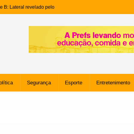
e B: Lateral revelado pelo
rço do Novorizontino de
o policial na Bahia prende 14
e ligada a ‘Zói de Gato’, do
o
 Conheça a trajetória do
no do Pará envolvido em
 de Freitas: Homem é
olítica
Segurança
Esporte
Entretenimento
 bairro Caji
órico Criminal: Influenciadora
a no Rio por Suspeita de
os de “Esquisito” após
e Dívida de R$ 80 Milhões