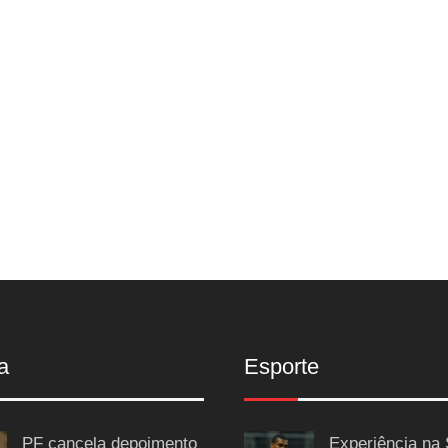
a
Esporte
PF cancela depoimento
Experiência na 