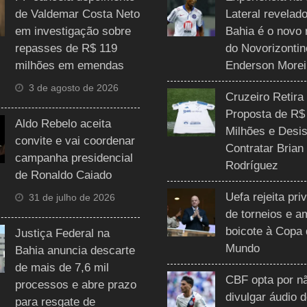
de Valdemar Costa Neto
Lateral revelado
em investigação sobre
Bahia é o novo 
repasses de R$ 119
do Novorizontin
milhões em emendas
Enderson Morei
3 de agosto de 2026
Cruzeiro Retira
Proposta de R$
Aldo Rebelo aceita
Milhões e Desis
convite e vai coordenar
Contratar Brian
campanha presidencial
Rodríguez
de Ronaldo Caiado
Uefa rejeita pri
31 de julho de 2026
de torneios e 
boicote à Copa
Justiça Federal na
Mundo
Bahia anuncia descarte
de mais de 7,6 mil
CBF opta por n
processos e abre prazo
divulgar áudio 
para resgate de