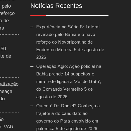
Notícias Recentes
 pelo
reforço
o de
Experiência na Série B: Lateral
ra
revelado pelo Bahia é o novo
reforço do Novorizontino de
 50
Enderson Moreira
5 de agosto de
te de
2026
Operação Ágio: Ação policial na
Bahia prende 14 suspeitos e
mira rede ligada a ‘Zói de Gato’,
vatização
do Comando Vermelho
5 de
ameaça
agosto de 2026
 do
Quem é Dr. Daniel? Conheça a
trajetória do candidato ao
ão
governo do Pará envolvido em
do VAR
polêmica
5 de agosto de 2026