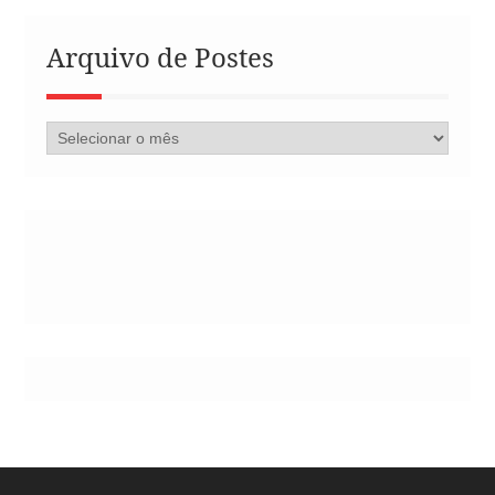
Arquivo de Postes
Arquivo
de
Postes