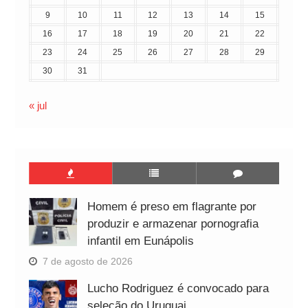
9
10
11
12
13
14
15
16
17
18
19
20
21
22
23
24
25
26
27
28
29
30
31
« jul
Homem é preso em flagrante por
produzir e armazenar pornografia
infantil em Eunápolis
7 de agosto de 2026
Lucho Rodriguez é convocado para
seleção do Uruguai