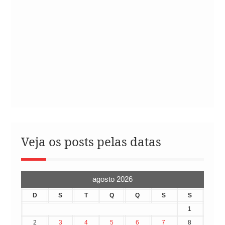
Veja os posts pelas datas
agosto 2026
D
S
T
Q
Q
S
S
1
2
3
4
5
6
7
8