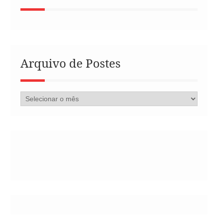
Arquivo de Postes
Arquivo
de
Postes