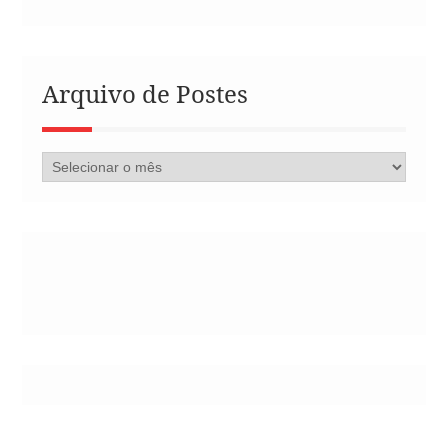
Arquivo de Postes
Arquivo
de
Postes