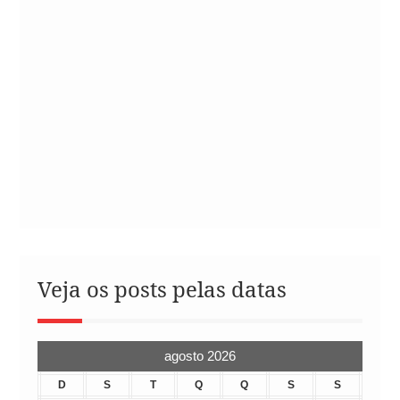
Veja os posts pelas datas
agosto 2026
D
S
T
Q
Q
S
S