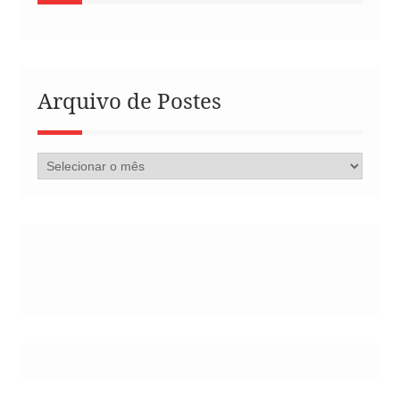
Arquivo de Postes
Arquivo
de
Postes