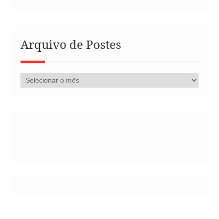
Arquivo de Postes
Arquivo
de
Postes