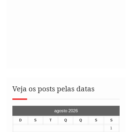
Veja os posts pelas datas
agosto 2026
D
S
T
Q
Q
S
S
1