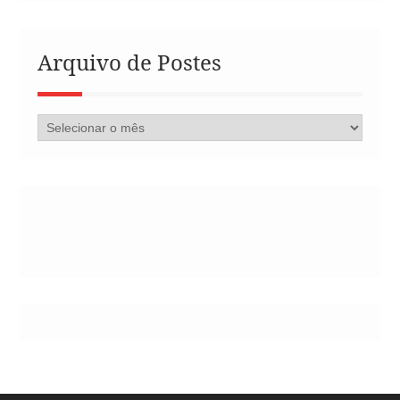
Arquivo de Postes
Arquivo
de
Postes