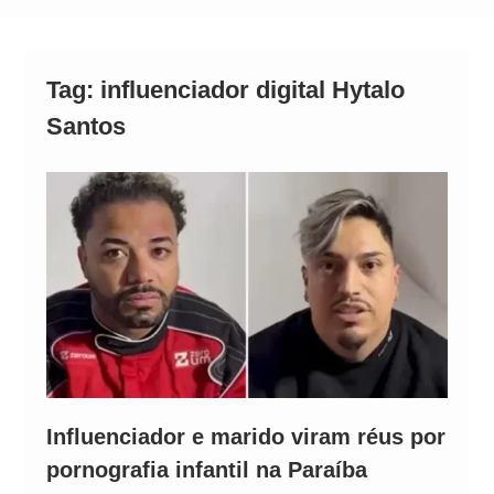
Comando Vermelho
Quem é Dr. Daniel? Conheça a trajetória do
candidato ao governo do Pará envolvido em
Tag:
influenciador digital Hytalo
polêmica
Santos
Influenciador e marido viram réus por
pornografia infantil na Paraíba