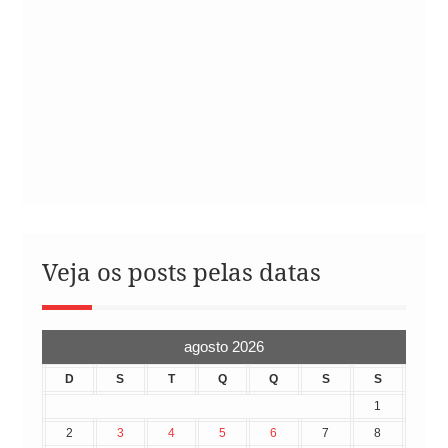
Veja os posts pelas datas
agosto 2026
D
S
T
Q
Q
S
S
1
2
3
4
5
6
7
8