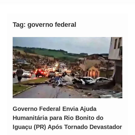
Operação Ágio: Ação policial na Bahia prende 14
suspeitos e mira rede ligada a ‘Zói de Gato’, do
Comando Vermelho
Tag:
governo federal
Governo Federal Envia Ajuda
Humanitária para Rio Bonito do
Iguaçu (PR) Após Tornado Devastador