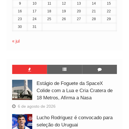
9
10
11
12
13
14
15
16
17
18
19
20
21
22
23
24
25
26
27
28
29
30
31
« jul
Estágio de Foguete da SpaceX
Colide com a Lua e Cria Cratera de
18 Metros, Afirma a Nasa
6 de agosto de 2026
Lucho Rodriguez é convocado para
seleção do Uruguai