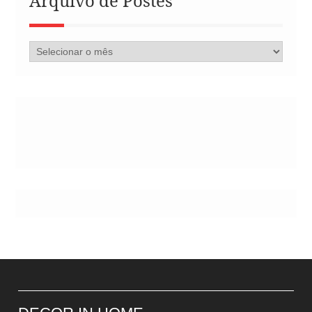
Arquivo de Postes
Arquivo
de
Postes