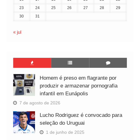
23
24
25
26
27
28
29
30
31
« jul
Homem é preso em flagrante por
produzir e armazenar pornografia
infantil em Eunápolis
7 de agosto de 2026
Lucho Rodriguez é convocado para
seleção do Uruguai
1 de junho de 2025