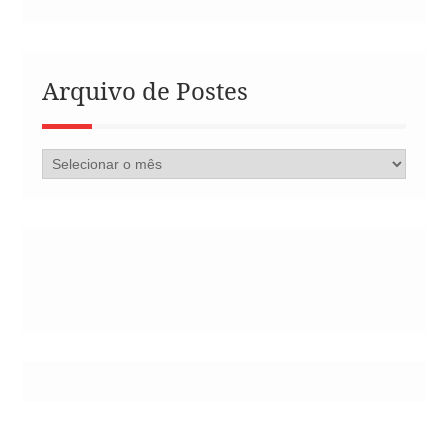
Arquivo de Postes
Arquivo
de
Postes