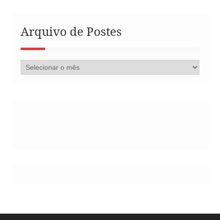
Arquivo de Postes
Arquivo
de
Postes