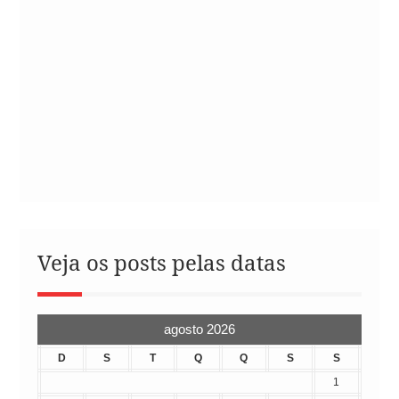
Veja os posts pelas datas
agosto 2026
D
S
T
Q
Q
S
S
1