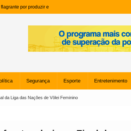
lagrante por produzir e
ia infantil em Eunápolis
ho é denunciado ao Ministério
bia após comentário
cantor
que morreu após ataque
ressão judicial por doação de
na sem restrições e pode
ntra o Vasco
olítica
Segurança
Esporte
Entretenimento
e da SpaceX Colide com a Lua
8 Metros, Afirma a Nasa
inal da Liga das Nações de Vôlei Feminino
$ 130 Milhões por Volante
, mas Alvinegro Fixa Preço