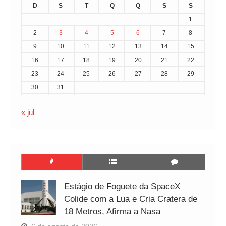
D
S
T
Q
Q
S
S
1
2
3
4
5
6
7
8
9
10
11
12
13
14
15
16
17
18
19
20
21
22
23
24
25
26
27
28
29
30
31
« jul
Estágio de Foguete da SpaceX
Colide com a Lua e Cria Cratera de
18 Metros, Afirma a Nasa