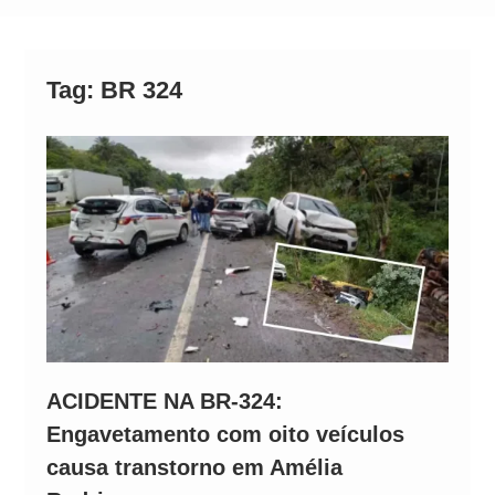
Operação Ágio: Ação policial na Bahia prende 14
suspeitos e mira rede ligada a ‘Zói de Gato’, do
Comando Vermelho
Tag:
BR 324
ACIDENTE NA BR-324:
Engavetamento com oito veículos
causa transtorno em Amélia