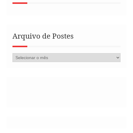
Arquivo de Postes
Arquivo
de
Postes