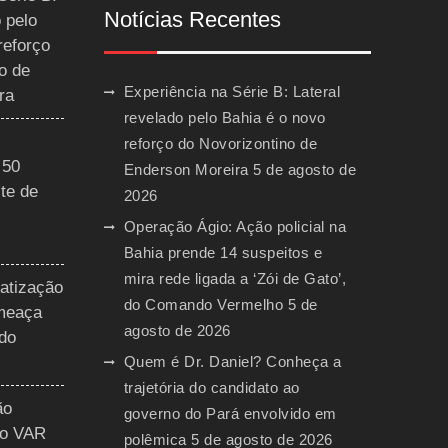
Notícias Recentes
 pelo
reforço
o de
Experiência na Série B: Lateral
ra
revelado pelo Bahia é o novo
reforço do Novorizontino de
 50
Enderson Moreira
5 de agosto de
te de
2026
Operação Ágio: Ação policial na
Bahia prende 14 suspeitos e
mira rede ligada a ‘Zói de Gato’,
vatização
do Comando Vermelho
5 de
ameaça
agosto de 2026
 do
Quem é Dr. Daniel? Conheça a
trajetória do candidato ao
ão
governo do Pará envolvido em
do VAR
polêmica
5 de agosto de 2026