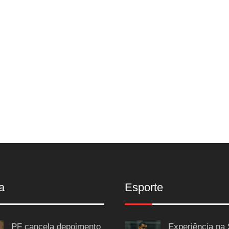
a
Esporte
PF cancela depoimento
Experiência na 