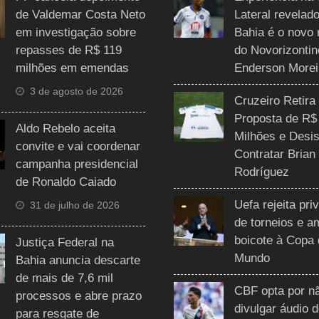
de Valdemar Costa Neto
Lateral revelado
em investigação sobre
Bahia é o novo 
repasses de R$ 119
do Novorizontin
milhões em emendas
Enderson Morei
3 de agosto de 2026
Cruzeiro Retira
Proposta de R$
Aldo Rebelo aceita
Milhões e Desis
convite e vai coordenar
Contratar Brian
campanha presidencial
Rodríguez
de Ronaldo Caiado
Uefa rejeita pri
31 de julho de 2026
de torneios e 
boicote à Copa
Justiça Federal na
Mundo
Bahia anuncia descarte
de mais de 7,6 mil
CBF opta por n
processos e abre prazo
divulgar áudio 
para resgate de