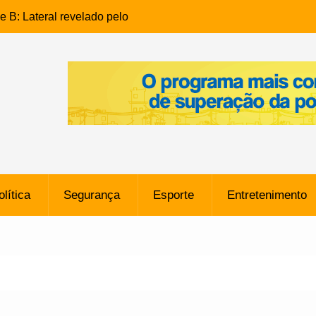
e B: Lateral revelado pelo
rço do Novorizontino de
o policial na Bahia prende 14
e ligada a ‘Zói de Gato’, do
o
 Conheça a trajetória do
no do Pará envolvido em
 de Freitas: Homem é
olítica
Segurança
Esporte
Entretenimento
 bairro Caji
órico Criminal: Influenciadora
a no Rio por Suspeita de
os de “Esquisito” após
e Dívida de R$ 80 Milhões